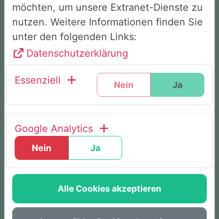
9 von 10 Teilnehmenden verlassen das
möchten, um unsere Extranet-Dienste zu
Seminar als Nichtraucher
nutzen. Weitere Informationen finden Sie
unter den folgenden Links:
Datenschutzerklärung
Ohne Willenskampf & Hilfsmittel
Essenziell
Nein
Ja
Von allen gesetzlichen Krankenkassen
bezuschusst
Google Analytics
Weltweit bewährte Methode
Nein
Ja
Alle Cookies akzeptieren