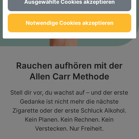
Ausgewählte Cookies akzeptieren
Notwendige Cookies akzeptieren
Rauchen aufhören mit der
Allen Carr Methode
Stell dir vor, du wachst auf – und der erste
Gedanke ist nicht mehr die nächste
Zigarette oder der erste Schluck Alkohol.
Kein Planen. Kein Rechnen. Kein
Verstecken. Nur Freiheit.