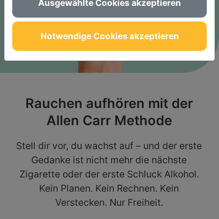
Ausgewählte Cookies akzeptieren
Notwendige Cookies akzeptieren
Rauchen aufhören mit der
Allen Carr Methode
Stell dir vor, du wachst auf – und der erste
Gedanke ist nicht mehr die nächste
Zigarette oder der erste Schluck Alkohol.
Kein Planen. Kein Rechnen. Kein
Verstecken. Nur Freiheit.