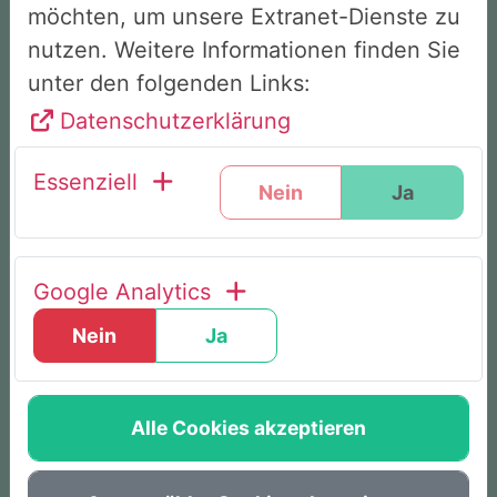
9 von 10 Teilnehmenden verlassen das
möchten, um unsere Extranet-Dienste zu
Seminar als Nichtraucher
nutzen. Weitere Informationen finden Sie
unter den folgenden Links:
Datenschutzerklärung
Ohne Willenskampf & Hilfsmittel
Essenziell
Nein
Ja
Von allen gesetzlichen Krankenkassen
bezuschusst
Google Analytics
Weltweit bewährte Methode
Nein
Ja
Alle Cookies akzeptieren