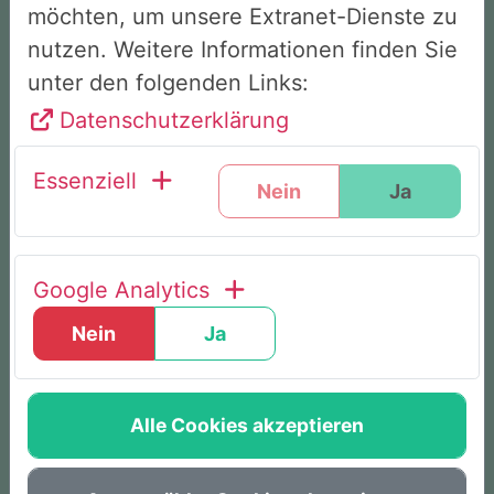
9 von 10 Teilnehmenden verlassen das
möchten, um unsere Extranet-Dienste zu
Seminar als Nichtraucher
nutzen. Weitere Informationen finden Sie
unter den folgenden Links:
Datenschutzerklärung
Ohne Willenskampf & Hilfsmittel
Essenziell
Nein
Ja
Von allen gesetzlichen Krankenkassen
bezuschusst
Google Analytics
Weltweit bewährte Methode
Nein
Ja
Alle Cookies akzeptieren