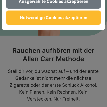
Ausgewählte Cookies akzeptieren
Notwendige Cookies akzeptieren
Rauchen aufhören mit der
Allen Carr Methode
Stell dir vor, du wachst auf – und der erste
Gedanke ist nicht mehr die nächste
Zigarette oder der erste Schluck Alkohol.
Kein Planen. Kein Rechnen. Kein
Verstecken. Nur Freiheit.