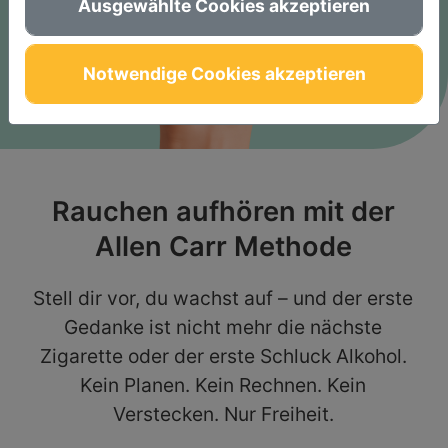
Ausgewählte Cookies akzeptieren
Notwendige Cookies akzeptieren
Rauchen aufhören mit der
Allen Carr Methode
Stell dir vor, du wachst auf – und der erste
Gedanke ist nicht mehr die nächste
Zigarette oder der erste Schluck Alkohol.
Kein Planen. Kein Rechnen. Kein
Verstecken. Nur Freiheit.