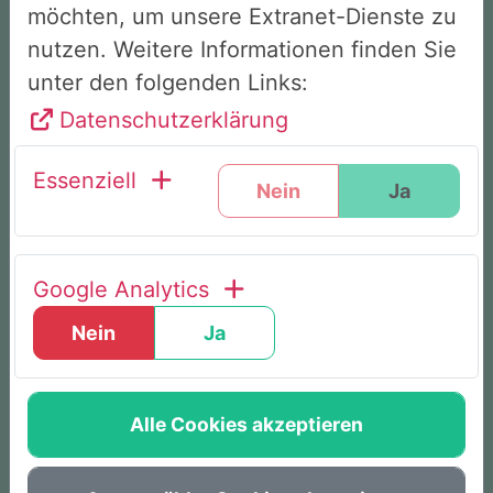
9 von 10 Teilnehmenden verlassen das
möchten, um unsere Extranet-Dienste zu
Seminar als Nichtraucher
nutzen. Weitere Informationen finden Sie
unter den folgenden Links:
Datenschutzerklärung
Ohne Willenskampf & Hilfsmittel
Essenziell
Nein
Ja
Von allen gesetzlichen Krankenkassen
bezuschusst
Google Analytics
Weltweit bewährte Methode
Nein
Ja
Alle Cookies akzeptieren